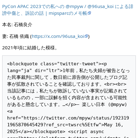
PyCon APAC 2023での私への @mpyw / @96usa_koi による誹
謗中傷と、訴訟の話 | mipsparcのメモ帳
本名: 石橋良介
妻: 石橋 依織 (
https://x.com/96usa_koi
)
2021年頃に結婚した模様。
<blockquote class="twitter-tweet"><p 
lang="ja" dir="ltr">1年前，私たち夫婦が被告となっ
た民事裁判に関して，数日前に原告側が公開したブログ記
事が拡散されていることを確認しております。<br><br>
当該記事には，私たちが敗訴していない事実が記載されて
いるものの，一部に誤解を招く内容が含まれている可能性
があると懸念しています。…</p>— 楽しい日本 (@mpyw) 
<a 
href="https://twitter.com/mpyw/status/192319
1965870645429?ref_src=twsrc%5Etfw">May 16, 
2025</a></blockquote> <script async 