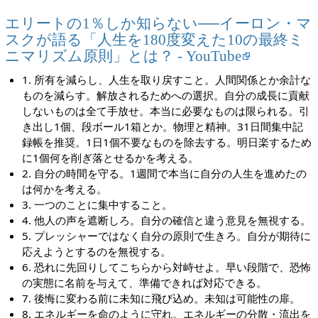
エリートの1％しか知らない──イーロン・マ
スクが語る「人生を180度変えた10の最終ミ
ニマリズム原則」とは？ - YouTube
1. 所有を減らし、人生を取り戻すこと。人間関係とか余計な
ものを減らす。解放されるためへの選択。自分の成長に貢献
しないものは全て手放せ。本当に必要なものは限られる。引
き出し1個、段ボール1箱とか。物理と精神。31日間集中記
録帳を推奨。1日1個不要なものを除去する。明日楽するため
に1個何を削ぎ落とせるかを考える。
2. 自分の時間を守る。1週間で本当に自分の人生を進めたの
は何かを考える。
3. 一つのことに集中すること。
4. 他人の声を遮断しろ。自分の確信と違う意見を無視する。
5. プレッシャーではなく自分の原則で生きろ。自分が期待に
応えようとするのを無視する。
6. 恐れに先回りしてこちらから対峙せよ。早い段階で、恐怖
の実態に名前を与えて、準備できれば対応できる。
7. 後悔に変わる前に未知に飛び込め。未知は可能性の扉。
8. エネルギーを命のように守れ。エネルギーの分散・流出を