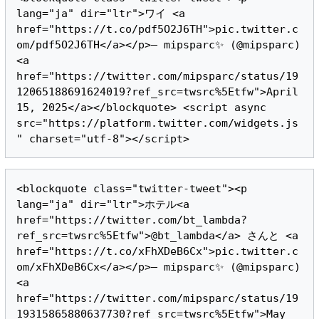
lang="ja" dir="ltr">ワイ <a 
href="https://t.co/pdf5O2J6TH">pic.twitter.c
om/pdf5O2J6TH</a></p>— mipsparc✨ (@mipsparc) 
<a 
href="https://twitter.com/mipsparc/status/19
12065188691624019?ref_src=twsrc%5Etfw">April 
15, 2025</a></blockquote> <script async 
src="https://platform.twitter.com/widgets.js
<blockquote class="twitter-tweet"><p 
lang="ja" dir="ltr">ホテル<a 
href="https://twitter.com/bt_lambda?
ref_src=twsrc%5Etfw">@bt_lambda</a> さんと <a 
href="https://t.co/xFhXDeB6Cx">pic.twitter.c
om/xFhXDeB6Cx</a></p>— mipsparc✨ (@mipsparc) 
<a 
href="https://twitter.com/mipsparc/status/19
19315865880637730?ref_src=twsrc%5Etfw">May 