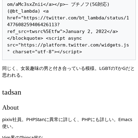
om/aMc3sxZnii</a></p>— ブチノフ(5G対応) 
(@bt_lambda) <a 
href="https://twitter.com/bt_lambda/status/1
477608259406426113?
ref_src=twsrc%5Etfw">January 2, 2022</a>
</blockquote> <script async 
src="https://platform.twitter.com/widgets.js
同じく、女装趣味の男と付き合っている模様。LGBTのTかGだと
思われる。
tadsan
About
pixiv社員。PHPStanに異常に詳しく、PHPにも詳しい。Emacs
使い。
Vim界のThinca的な。