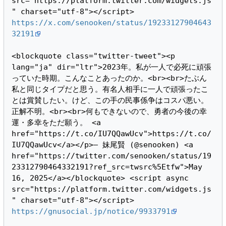
src="https://platform.twitter.com/widgets.js
https://x.com/senooken/status/19233127904643
32191
<blockquote class="twitter-tweet"><p 
lang="ja" dir="ltr">2023年。私が一人で必死に頑張
っていた時期。こんなことあったのか。<br><br>たぶん
私と同じタイプだと思う。有名人相手に一人で頑張ったこ
とは賞賛したい。けど、この手の民事係争はコスパ悪い。
正解不明。<br><br>何もできないので、勇者の今後の幸
運・多幸をただ願う。 <a 
href="https://t.co/IU7QQawUcv">https://t.co/
IU7QQawUcv</a></p>— 妹尾賢 (@senooken) <a 
href="https://twitter.com/senooken/status/19
23312790464332191?ref_src=twsrc%5Etfw">May 
16, 2025</a></blockquote> <script async 
src="https://platform.twitter.com/widgets.js
https://gnusocial.jp/notice/9933791