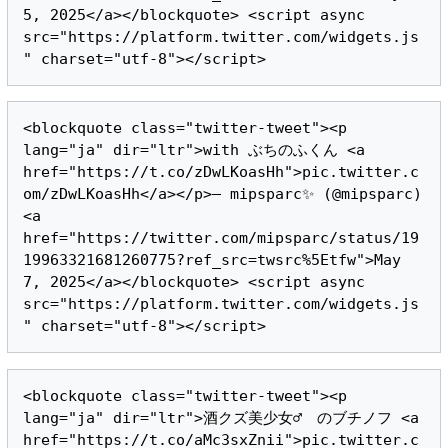
5, 2025</a></blockquote> <script async 
src="https://platform.twitter.com/widgets.js
<blockquote class="twitter-tweet"><p 
lang="ja" dir="ltr">with ぶちのふくん <a 
href="https://t.co/zDwLKoasHh">pic.twitter.c
om/zDwLKoasHh</a></p>— mipsparc✨ (@mipsparc) 
<a 
href="https://twitter.com/mipsparc/status/19
19963321681260775?ref_src=twsrc%5Etfw">May 
7, 2025</a></blockquote> <script async 
src="https://platform.twitter.com/widgets.js
<blockquote class="twitter-tweet"><p 
lang="ja" dir="ltr">酒クズ美少女♂　のブチノフ <a 
href="https://t.co/aMc3sxZnii">pic.twitter.c