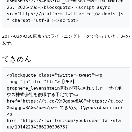
05005036377354608?ref_src=twsrc%5Etfw">March 
26, 2025</a></blockquote> <script async 
src="https://platform.twitter.com/widgets.js
2017-03のOSC東京でのライトニングトークで会っていた。あの
女子。
てきめん
<blockquote class="twitter-tweet"><p 
lang="ja" dir="ltr">【PHP】
grapheme_levenshtein関数が可決されました・サイボ
ウズ株式会社を復職する予定です<a 
href="https://t.co/XmJgqpw8AG">https://t.co/
XmJgqpw8AG</a></p>— てきめん (@youkidearitai) 
<a 
href="https://twitter.com/youkidearitai/stat
us/1914223438623039675?