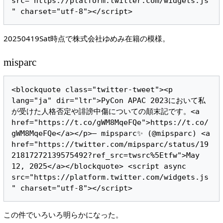
src="https://platform.twitter.com/widgets.js
20250419Sat時点で株式会社ゆめみ在籍の模様。
misparc
<blockquote class="twitter-tweet"><p 
lang="ja" dir="ltr">PyCon APAC 2023において私
が受けた人格否定や誹謗中傷についての顛末記です。<a 
href="https://t.co/gWM8MqeFQe">https://t.co/
gWM8MqeFQe</a></p>— mipsparc✨ (@mipsparc) <a 
href="https://twitter.com/mipsparc/status/19
21817272139575492?ref_src=twsrc%5Etfw">May 
12, 2025</a></blockquote> <script async 
src="https://platform.twitter.com/widgets.js
この件でいろいろ明らかになった。