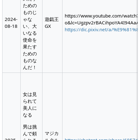
ための
ものじ
https://www.youtube.com/watch
2024-
ゃな
遊戯王
o&lc=Ugzpv2rBACihpoYA4I94Aa
08-18
い、大
GX
https://dic.pixiv.net/a/%E9
いなる
使命を
果たす
ための
ものな
んだ！
女は見
られて
美人に
なる
男は挑
マジカ
んで頼