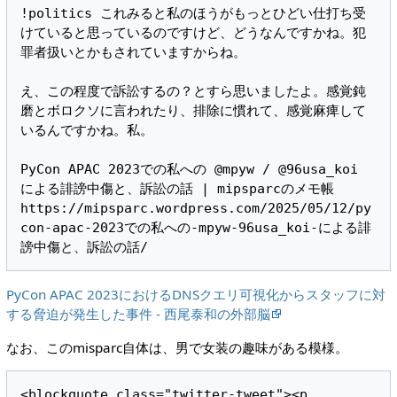
!politics これみると私のほうがもっとひどい仕打ち受
けていると思っているのですけど、どうなんですかね。犯
罪者扱いとかもされていますからね。

え、この程度で訴訟するの？とすら思いましたよ。感覚鈍
磨とボロクソに言われたり、排除に慣れて、感覚麻痺して
いるんですかね。私。

PyCon APAC 2023での私への @mpyw / @96usa_koi 
による誹謗中傷と、訴訟の話 | mipsparcのメモ帳 
https://mipsparc.wordpress.com/2025/05/12/py
con-apac-2023での私への-mpyw-96usa_koi-による誹
PyCon APAC 2023におけるDNSクエリ可視化からスタッフに対
する脅迫が発生した事件 - 西尾泰和の外部脳
なお、このmisparc自体は、男で女装の趣味がある模様。
<blockquote class="twitter-tweet"><p 