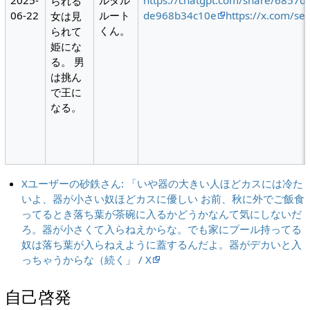
2025-
ルタル
https://chatgpt.com/share/6857
られる
06-22
ルート
de968b34c10e
https://x.com/s
女は見
くん。
られて
姫にな
る。 男
は挑ん
で王に
なる。
Xユーザーの砂鉄さん: 「いや器の大きい人ほどカスには冷た
いよ、器が小さい奴ほどカスに優しい お前、秋に外でご飯食
ってるとき落ち葉が茶碗に入るかどうかなんて気にしないだ
ろ。器が小さくて入らねえからな。でも家にプール持ってる
奴は落ち葉が入らねえように蓋するんだよ。器がデカいと入
っちゃうからな（続く」 / X
自己啓発