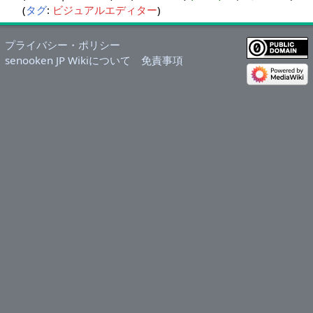
タグ
:
ビジュアルエディター
0
2
5
プライバシー・ポリシー
年
senooken JP Wikiについて
免責事項
9
月
2
5
日
(
木
)