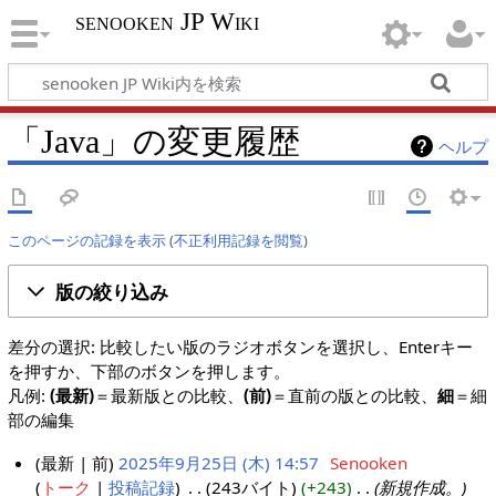
senooken JP Wiki
「Java」の変更履歴
ヘルプ
このページの記録を表示
(
不正利用記録を閲覧
)
版の絞り込み
差分の選択: 比較したい版のラジオボタンを選択し、Enterキー
を押すか、下部のボタンを押します。
凡例:
(最新)
＝最新版との比較、
(前)
＝直前の版との比較、
細
＝細
部の編集
最新
前
2025年9月25日 (木) 14:57
‎
Senooken
トーク
投稿記録
‎
243バイト
+243
‎
新規作成。
2