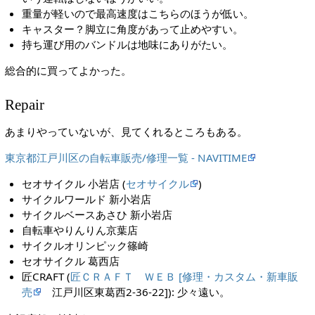
重量が軽いので最高速度はこちらのほうが低い。
キャスター？脚立に角度があって止めやすい。
持ち運び用のバンドルは地味にありがたい。
総合的に買ってよかった。
Repair
あまりやっていないが、見てくれるところもある。
東京都江戸川区の自転車販売/修理一覧 - NAVITIME
セオサイクル 小岩店 (
セオサイクル
)
サイクルワールド 新小岩店
サイクルベースあさひ 新小岩店
自転車やりんりん京葉店
サイクルオリンピック篠崎
セオサイクル 葛西店
匠CRAFT (
匠ＣＲＡＦＴ ＷＥＢ [修理・カスタム・新車販
売
江戸川区東葛西2-36-22]): 少々遠い。