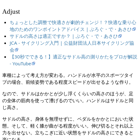
Adjust
ちょっとした調整で快適さが劇的チェンジ！？快適な乗り心
地のためのワンポイントアドバイス | ぶろぐ・で・あさひ
サドルの高さは適正ですか？ | ぶろぐ・で・あさひ
JCA - サイクリング入門 | 公益財団法人日本サイクリング協
会
【30秒でできる！】適正なサドル高の測りかたをプロが解説
- YouTube
車種によって考え方が変わる。ハンドルが水平のスポーツタイ
プの場合、前傾姿勢である程度スピードが出せるような作り。
なので、サドルはかかとが少し浮くくらいの高さのほうが、足
の全体の筋肉を使って漕げるのでいい。ハンドルはサドルと同
じ高さ。
サドルの高さ。身体を無理せずに、ペダルをかかとにおいた状
態。そして、軽く膝が曲がる程度がいい。伸び切るとそれ以上
力を出せない。立ちこぎに近い状態をサドルの高さにできると
楽になる。