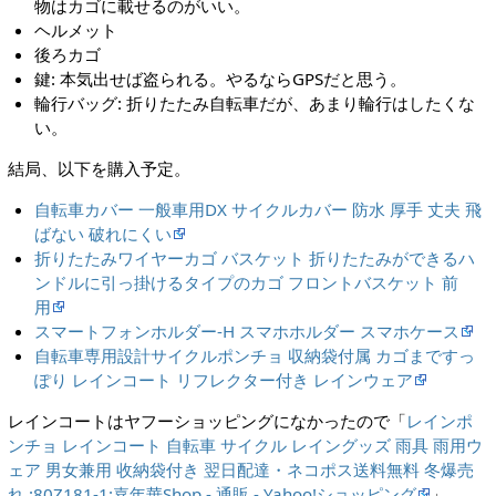
物はカゴに載せるのがいい。
ヘルメット
後ろカゴ
鍵: 本気出せば盗られる。やるならGPSだと思う。
輪行バッグ: 折りたたみ自転車だが、あまり輪行はしたくな
い。
結局、以下を購入予定。
自転車カバー 一般車用DX サイクルカバー 防水 厚手 丈夫 飛
ばない 破れにくい
折りたたみワイヤーカゴ バスケット 折りたたみができるハ
ンドルに引っ掛けるタイプのカゴ フロントバスケット 前
用
スマートフォンホルダー-H スマホホルダー スマホケース
自転車専用設計サイクルポンチョ 収納袋付属 カゴまですっ
ぽり レインコート リフレクター付き レインウェア
レインコートはヤフーショッピングになかったので「
レインポ
ンチョ レインコート 自転車 サイクル レイングッズ 雨具 雨用ウ
ェア 男女兼用 收納袋付き 翌日配達・ネコポス送料無料 冬爆売
れ :80Z181-1:嘉年華Shop - 通販 - Yahoo!ショッピング
」