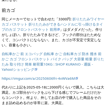
前カゴ
同じメーカーでセットで合わせた「3300円:
折りたたみワイヤー
カゴ バスケット 折りたたみができるハンドルに引っ掛けるタイ
プのカゴ フロントバスケット 前用
」はダメダメだった。作り
がしょぼい。折りたたみできるけど、フックの部分はたためな
くて、コンパクトにならない。また、カゴが不安定で安定しな
い。容量も小さい。
自転車かご 前 エコバッグ 自転車 かご 自転車カゴ 防水 撥水 前
かご カゴ フロントバスケット バイク バッグ 大容量 軽量 折りた
たみ 取り付け 簡単 耐荷重10KG : SHOP KURANO - 通販 -
Yahoo!ショッピング
https://imgur.com/a/20250606fri-4vWVa6M
代わりに上記を2025-05-18に2000円くらいで購入。こちらは大
満足。カゴ部分がバックをぶら下げる感じでフレームだけだか
らコンパクト。何より、外してお店の中で購入した商品をその
まま詰め込めるのが非常に楽。大満足。