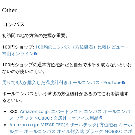
Other
コンパス
初訪問の地で方角の把握が重要。
100円ショップ:
100均のコンパス（方位磁石）比較レビュー –
神山オンライン
100円ショップの通常方位磁針だと自分で水平を取らないといけ
ないのが使いにくい。
周りで3人が購入した温度計付きボールコンパス - YouTube
ボールコンパスという球状の方位磁針があるのでこれを調達す
るといい。
880:
Amazon.co.jp: エバートラスト コンパス ボールコンパ
ス ブラック NO880 : 文房具・オフィス用品
Amazon.co.jp: MIZAR-TEC(ミザールテック) 方位磁石 キーホ
ルダー ボールコンパス オイル封入式 ブラック NO880 : スポ