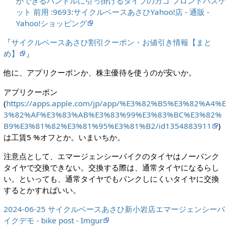
ができるハンドルに引っ掛けるタイプのカゴ フロントバスケ
ット 前用 :9693:サイクルベースあさひYahoo!店 - 通販 -
Yahoo!ショッピング
「
サイクルベースあさひ割引クーポン・お値引き情報【まと
め】
」
他に、アプリクーポンか、株主優待を使うのが安いか。
アプリクーポン
(
https://apps.apple.com/jp/app/%E3%82%B5%E3%82%A4%E
3%82%AF%E3%83%AB%E3%83%99%E3%83%BC%E3%82%
B9%E3%81%82%E3%81%95%E3%81%B2/id1354883911
)
は工賃5 %オフとか。いまいちか。
注意点として、エマージェンシーバイクのタイヤはノーパンク
タイヤで交換できない。交換する際は、通常タイヤになるらし
い。といっても、通常タイヤでもパンクしにくいタイヤに交換
するとかすればいい。
2024-06-25 サイクルベースあさひ新小岩店エマージェンシーバ
イクデモ - bike post - Imgur