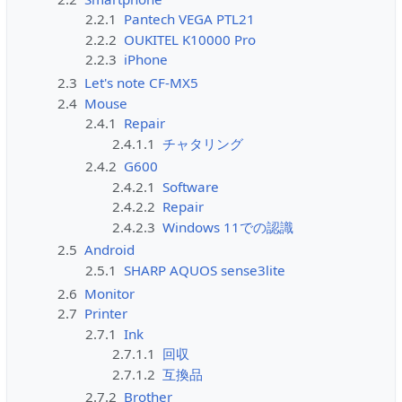
2.2.1
Pantech VEGA PTL21
2.2.2
OUKITEL K10000 Pro
2.2.3
iPhone
2.3
Let's note CF-MX5
2.4
Mouse
2.4.1
Repair
2.4.1.1
チャタリング
2.4.2
G600
2.4.2.1
Software
2.4.2.2
Repair
2.4.2.3
Windows 11での認識
2.5
Android
2.5.1
SHARP AQUOS sense3lite
2.6
Monitor
2.7
Printer
2.7.1
Ink
2.7.1.1
回収
2.7.1.2
互換品
2.7.2
Brother