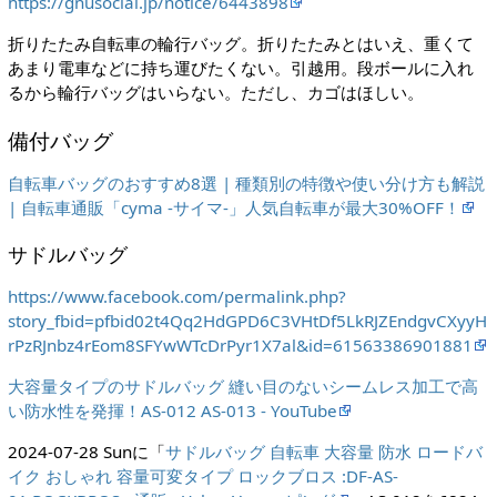
https://gnusocial.jp/notice/6443898
折りたたみ自転車の輪行バッグ。折りたたみとはいえ、重くて
あまり電車などに持ち運びたくない。引越用。段ボールに入れ
るから輪行バッグはいらない。ただし、カゴはほしい。
備付バッグ
自転車バッグのおすすめ8選 | 種類別の特徴や使い分け方も解説
| 自転車通販「cyma -サイマ-」人気自転車が最大30%OFF！
サドルバッグ
https://www.facebook.com/permalink.php?
story_fbid=pfbid02t4Qq2HdGPD6C3VHtDf5LkRJZEndgvCXyyH
rPzRJnbz4rEom8SFYwWTcDrPyr1X7al&id=61563386901881
大容量タイプのサドルバッグ 縫い目のないシームレス加工で高
い防水性を発揮！AS-012 AS-013 - YouTube
2024-07-28 Sunに「
サドルバッグ 自転車 大容量 防水 ロードバ
イク おしゃれ 容量可変タイプ ロックブロス :DF-AS-