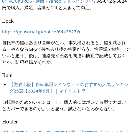
01:ROCKBROS - 通販 - Yahoo!ショッピング
」AS-012を6824
円で購入。満足。容量が14Lと大きくて満足。
Lock
https://gnusocial.jp/notice/6443827
自転車の鍵はあまり意味がない。本気出されると、鍵を壊され
る。やるならGPSで持ち去り後の特定だろう。性善説で鍵無しで
いいと思う。後は、連絡先や氏名を間違い防止で記載しておく
とか。防犯登録がそれか。
Rain
【徹底比較】自転車用レインウェアのおすすめ人気ランキン
グ25選【2024年5月】 | マイベスト
自転車のためのレインコート。個人的にはポンチョ型でカゴご
とカバーできるのがよいと思う。試さないとわからない。
Holder