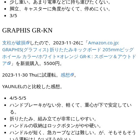
少し重い。あまり電車などに持ち運びたくない。
脚立、キャスターに角度がなくて、停めにくい。
3/5
GRAPHIS GR-KN
支柱が破損
したので、2023-11-26に「
Amazon.co.jp:
GRAPHIS(グラフィス) 折りたたみキックボード 205mmビッグ
ホイール カラー/ホワイト×オレンジ GR-K : スポーツ＆アウトド
ア
」を新規購入。5500円。
2023-11-30 Thuに試運転。
感想
。
YAUNLELのと比較した感想。
4/5-5/5
ハンドブレーキがない分、軽くて、重心が下で安定してい
る。
折りたたみ、組み立てが非常にしやすい。
ハンドルの収納はロックボタンがやや硬い。
ハンドルが短く、急カーブなどは難しい。が、そもそもそう
いう運転はしないほうがいい。