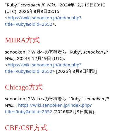
"Ruby."
senooken JP Wiki,
. 2024年12月19日09:12
(UTC). 2026年8月9日08:15
<
https://wiki.senooken.jp/index.php?
title=Ruby&oldid=2552
>.
MHRA方式
senooken JP Wikiへの寄稿者ら, 'Ruby',
senooken JP
Wiki, ,
2024年12月19日 (UTC),
<
https://wiki.senooken.jp/index.php?
title=Ruby&oldid=2552
> [2026年8月9日閲覧]
Chicago方式
senooken JP Wikiへの寄稿者ら, "Ruby,"
senooken JP
Wiki, ,
https://wiki.senooken.jp/index.php?
title=Ruby&oldid=2552
(2026年8月9日閲覧).
CBE/CSE方式