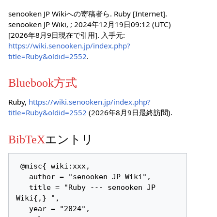
senooken JP Wikiへの寄稿者ら. Ruby [Internet].
senooken JP Wiki, ; 2024年12月19日09:12 (UTC)
[2026年8月9日現在で引用]. 入手元:
https://wiki.senooken.jp/index.php?
title=Ruby&oldid=2552
.
Bluebook方式
Ruby,
https://wiki.senooken.jp/index.php?
title=Ruby&oldid=2552
(2026年8月9日最終訪問).
BibTeX
エントリ
 @misc{ wiki:xxx,

   author = "senooken JP Wiki",

   title = "Ruby --- senooken JP 
Wiki{,} ",

   year = "2024",
