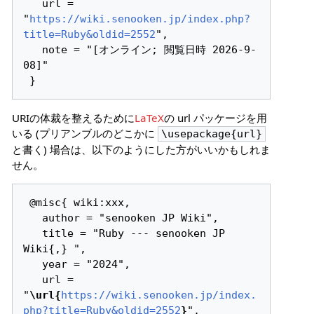
   url = 
"
https://wiki.senooken.jp/index.php?
title=Ruby&oldid=2552
",

   note = "[オンライン; 閲覧日時 2026-9-
08]"

URIの体裁を整えるために
LaTeX
の url パッケージを用
いる (プリアンブルのどこかに
\usepackage{url}
と書く) 場合は、以下のようにした方がいいかもしれま
せん。
 @misc{ wiki:xxx,

   author = "senooken JP Wiki",

   title = "Ruby --- senooken JP 
Wiki{,} ",

   year = "2024",

   url = 
"
\url{
https://wiki.senooken.jp/index.
php?title=Ruby&oldid=2552
}
",
