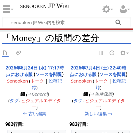
senooken JP Wiki
「Money」の版間の差分
2026年6月24日 (水) 17:17時
2026年7月4日 (土) 22:40時
点における版
(
ソースを閲覧
)
点における版
(
ソースを閲覧
)
Senooken
(
トーク
|
投稿記
Senooken
(
トーク
|
投稿記
録
)
録
)
細
(
→‎General
)
細
(
→‎生活保護
)
タグ
:
ビジュアルエディタ
タグ
:
ビジュアルエディタ
ー
ー
← 古い編集
新しい編集 →
982行目:
982行目: