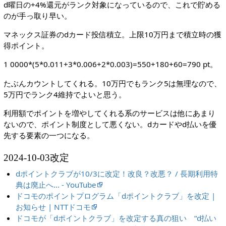
d曜日の+4%還元がランク対象になっているので、これで貯める
のが手っ取り早い。
マネックス証券のdカード投信積立。上限10万円まで積立時の獲
得ポイント。
1 0000*(5*0.011+3*0.006+2*0.003)=550+180+60=790 pt。
たぶんカウントしてくれる。10万円でもランク5は無理なので、
5万円でランク4維持でよいと思う。
利用額でポイントを増やしてくれる系のサービスは他にあまり
ないので、ポイント制度として悪くない。dカードやd払いを優
先する要素の一つになる。
2024-10-03改定
dポイントクラブが10/3に改定！改良？改悪？ / 長期利用特
典は廃止へ… - YouTube
ドコモのポイントプログラム「dポイントクラブ」を改定 |
お知らせ | NTTドコモ
ドコモが「dポイントクラブ」を改定する真の狙い “d払い