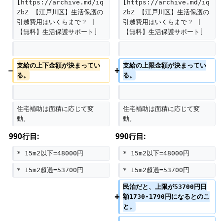
[https://archive.md/iq
[https://archive.md/iq
ZbZ 【江戸川区】生活保護の
ZbZ 【江戸川区】生活保護の
引越費用はいくらまで？ | 
引越費用はいくらまで？ | 
【無料】生活保護サポート]
【無料】生活保護サポート]
支給の上下金額が決まってい
支給の上限金額が決まってい
る。
る。
住宅補助は面積に応じて変
住宅補助は面積に応じて変
動。
動。
990行目:
990行目:
* 15m2以下=48000円
* 15m2以下=48000円
* 15m2超過=53700円
* 15m2超過=53700円
民泊だと、上限が53700円日
額1730-1790円になるとのこ
と。