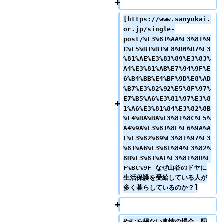
[https://www.sanyukai.
or.jp/single-
post/%E3%81%AA%E3%81%9
C%E5%B1%B1%E8%B0%B7%E3
%81%AE%E3%83%89%E3%83%
A4%E3%81%AB%E7%94%9F%E
6%B4%BB%E4%BF%9D%E8%AD
%B7%E3%82%92%E5%8F%97%
E7%B5%A6%E3%81%97%E3%8
1%A6%E3%81%84%E3%82%8B
%E4%BA%BA%E3%81%8C%E5%
A4%9A%E3%81%8F%E6%9A%A
E%E3%82%89%E3%81%97%E3
%81%A6%E3%81%84%E3%82%
8B%E3%81%AE%E3%81%8B%E
F%BC%9F なぜ山谷のドヤに
生活保護を受給している人が
多く暮らしているのか？]
やむを得ない事情の場合、限