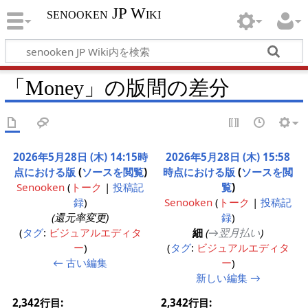
senooken JP Wiki
「Money」の版間の差分
2026年5月28日 (木) 14:15時
2026年5月28日 (木) 15:58
点における版
(
ソースを閲覧
)
時点における版
(
ソースを閲
Senooken
(
トーク
|
投稿記
覧
)
録
)
Senooken
(
トーク
|
投稿記
(還元率変更)
録
)
タグ
:
ビジュアルエディタ
細
(
→‎翌月払い
)
ー
タグ
:
ビジュアルエディタ
← 古い編集
ー
新しい編集 →
2,342行目:
2,342行目: