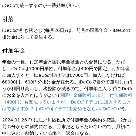
iDeCoで統一するのが一番効率がいい。
引落
iDeCoの引き落とし (毎月26日) は、前月の国民年金・iDeCoの
掛け金に対して発生する。
付加年金
年金の一種。付加年金と国民年金基金との合算になる。ただ
し、iDeCoは1000円単位。付加年金は400円で固定。付加年金
に加入すると、iDeCoの掛け金は67000円。加入しなければ
68000円。600円分掛け金が変わる。iDeCoで自分で運用したほ
うが利回り高いし、税控除が減るので、付加年金入らずにiDeCo
にお金を入れたほうがよい (
国民年金保険料に加え、付加保険料
（400円）も支払っていますが、iDeCo(イデコ)に加入すること
はできますか？ | iDeCo(イデコ)を始めるならauのiDeCo
)。
2024-01-26 Friに江戸川区役所で付加年金の解約を確認。2か月
前の分からの解約になる。月末だともったいないので、月初に
申し込む。前納している場合、返金になる。