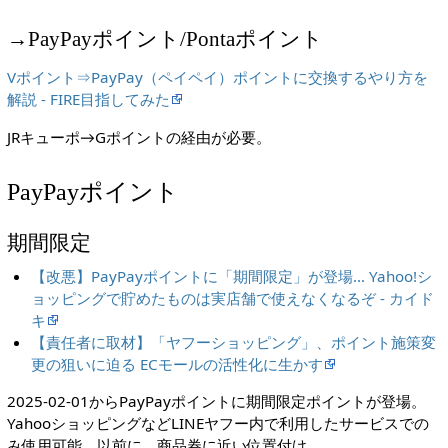
→PayPayポイント/Pontaポイント
Vポイント⇒PayPay（ペイペイ）ポイントに交換するやり方を
解説 - FIRE目指してみた
JRキューポ→Gポイントの経由が必要。
PayPayポイント
期間限定
【改悪】PayPayポイントに「期間限定」が登場… Yahoo!シ
ョッピングで貯めたものは実店舗で使えなくなるぞ - カイド
キ
【責任者に取材】「ヤフーショッピング」、ポイント施策変
更の狙いに迫る ECモールの活性化に生かす
2025-02-01からPayPayポイントに期間限定ポイントが登場。
YahooショッピングなどLINEヤフー内で利用したサービスでの
み使用可能。以前に、商品券に近い位置付け。