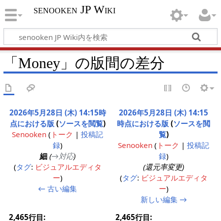
senooken JP Wiki
「Money」の版間の差分
2026年5月28日 (木) 14:15時
2026年5月28日 (木) 14:15
点における版
(
ソースを閲覧
)
時点における版
(
ソースを閲
Senooken
(
トーク
|
投稿記
覧
)
録
)
Senooken
(
トーク
|
投稿記
細
(
→‎対応
)
録
)
タグ
:
ビジュアルエディタ
(還元率変更)
ー
タグ
:
ビジュアルエディタ
← 古い編集
ー
新しい編集 →
2,465行目:
2,465行目: