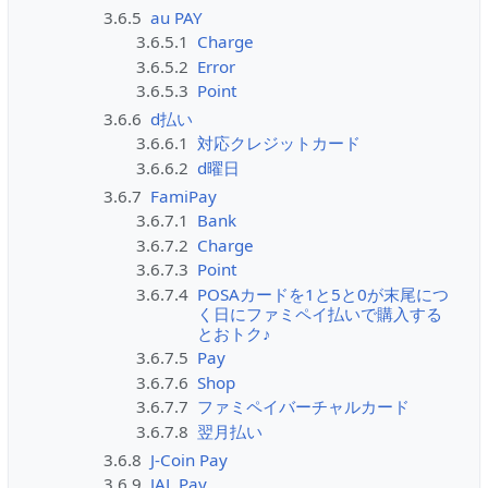
3.6.5
au PAY
3.6.5.1
Charge
3.6.5.2
Error
3.6.5.3
Point
3.6.6
d払い
3.6.6.1
対応クレジットカード
3.6.6.2
d曜日
3.6.7
FamiPay
3.6.7.1
Bank
3.6.7.2
Charge
3.6.7.3
Point
3.6.7.4
POSAカードを1と5と0が末尾につ
く日にファミペイ払いで購入する
とおトク♪
3.6.7.5
Pay
3.6.7.6
Shop
3.6.7.7
ファミペイバーチャルカード
3.6.7.8
翌月払い
3.6.8
J-Coin Pay
3.6.9
JAL Pay