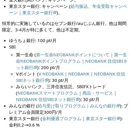
東京スター銀行: キャンペーン (
給与振込、年金受取キャンペ
ーン | 東京スター銀行
)。
恒常的に実施しているのはセブン銀行/auじぶん銀行。他は期間
限定。3-4月が特に多くて、他は不定期。
ゆうちょ銀行: 100 pt/月
SBI
第一生命 (
第一生命NEOBANKポイントについて | 第一生
命NEOBANKポイントプログラム | NEOBANK 住信SBIネ
ット銀行
): 200 pt/月
Vポイント (
V NEOBANK | NEOBANK | NEOBANK 住信
SBIネット銀行
): 30 pt/月
みらいバンク、三井住友信託、SBIFXトレード
(
NEOBANKスマートプログラム | 商品・サービス |
NEOBANK 住信SBIネット銀行
): 30 pt/月
みんなの銀行 (
給与受け取りプログラム｜みんなの銀行
): プ
レミアム会員限定300円/月
東京スター銀行 (
金利優遇プログラム | 東京スター銀行
):
金利0.2→0.6 %