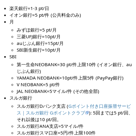
楽天銀行=1-3 pt/日
イオン銀行=5 pt/件 (公共料金のみ)
月
みずほ銀行=5 pt/月
三菱UFJ銀行=10pt/月
auじぶん銀行=15pt/月
SBI新生銀行=10pt/月
SBI
第一生命NEOBANK=30 pt/件上限10件 (イオン銀行、au
じぶん銀行)
YAMADA NEOBANK=10pt/件上限5件 (PayPay銀行)
V NEOBANK=5 pt/件
JAL NEOBANK=5マイル/件 (その他全部)
スルガ銀行
スルガ銀行Dバンク支店 (
Gポイント付き口座振替サービ
ス｜スルガ銀行 Gポイントクラブ
): 5回までは5 pt/回、
それ以後は10 pt/回。
スルガ銀行ANA支店=5マイル/件
スルガ銀行スマ口座=5円/件上限100件