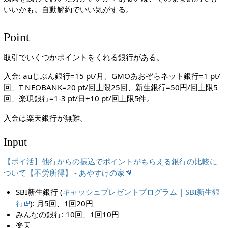
いいかも。自動解約でいい気がする。
Point
取引でいくつかポイントをくれる銀行がある。
入金: auじぶん銀行=15 pt/月、GMOあおぞらネット銀行=1 pt/
回、T NEOBANK=20 pt/回上限25回、新生銀行=50円/回上限5
回、楽現銀行=1-3 pt/日+10 pt/回上限5件。
入金は楽天銀行が無難。
Input
【ポイ活】他行からの振込でポイントがもらえる銀行の比較に
ついて【不労所得】 - あやすけの家
SBI新生銀行 (
キャッシュプレゼントプログラム | SBI新生銀
行
): 月5回、1回20円
みんなの銀行: 10回、1回10円
楽天