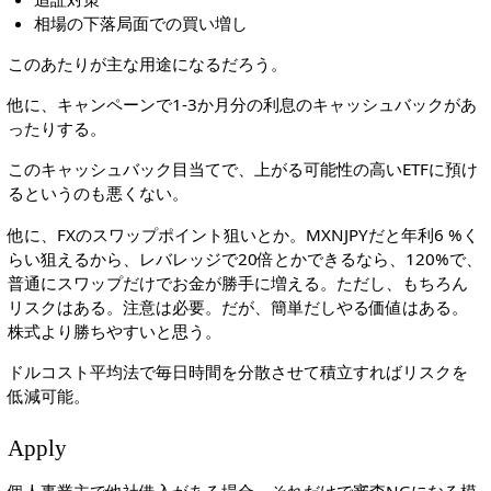
相場の下落局面での買い増し
このあたりが主な用途になるだろう。
他に、キャンペーンで1-3か月分の利息のキャッシュバックがあ
ったりする。
このキャッシュバック目当てで、上がる可能性の高いETFに預け
るというのも悪くない。
他に、FXのスワップポイント狙いとか。MXNJPYだと年利6 %く
らい狙えるから、レバレッジで20倍とかできるなら、120%で、
普通にスワップだけでお金が勝手に増える。ただし、もちろん
リスクはある。注意は必要。だが、簡単だしやる価値はある。
株式より勝ちやすいと思う。
ドルコスト平均法で毎日時間を分散させて積立すればリスクを
低減可能。
Apply
個人事業主で他社借入がある場合、それだけで審査NGになる模