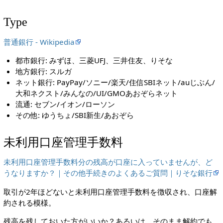
Type
普通銀行 - Wikipedia
都市銀行: みずほ、三菱UFJ、三井住友、りそな
地方銀行: スルガ
ネット銀行: PayPay/ソニー/楽天/住信SBIネット/auじぶん/
大和ネクスト/みんなの/UI/GMOあおぞらネット
流通: セブン/イオン/ローソン
その他: ゆうちょ/SBI新生/あおぞら
未利用口座管理手数料
未利用口座管理手数料分の残高が口座に入っていませんが、ど
うなりますか？｜その他手続きのよくあるご質問｜りそな銀行
取引が2年ほどないと未利用口座管理手数料を徴収され、口座解
約される模様。
残高を残しておいた方がいいか？あるいは、そのまま解約でも