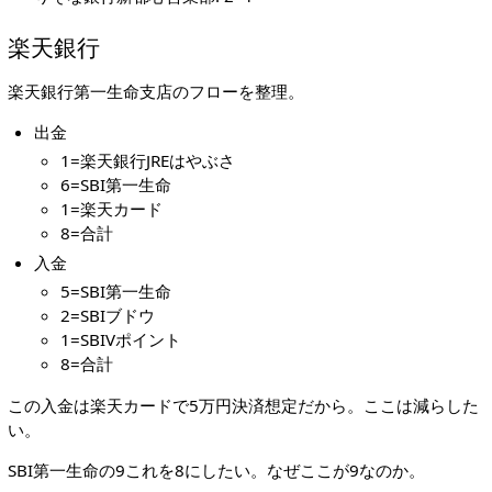
楽天銀行
楽天銀行第一生命支店のフローを整理。
出金
1=楽天銀行JREはやぶさ
6=SBI第一生命
1=楽天カード
8=合計
入金
5=SBI第一生命
2=SBIブドウ
1=SBIVポイント
8=合計
この入金は楽天カードで5万円決済想定だから。ここは減らした
い。
SBI第一生命の9これを8にしたい。なぜここが9なのか。