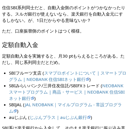
住信SBI系列同士だと、自動入金側のポイントがつかなかったり
する。スルガ銀行が使えないなら、楽天銀行を自動入金元にす
るしかない。が、1日だからやる意味ないか？
ただ、口座振替側のポイントはつく模様。
定額自動入金
定額自動入金を実施すると、月30 ptもらえるところがある。た
だし、同じ系列同士だとだめ。
SBIフルーツ支店 (
スマプロポイントについて | スマートプロ
グラム | NEOBANK 住信SBIネット銀行
)
SBIみらいバンク/三井住友信託/SBIFXトレード (
NEOBANK
スマートプログラム | 商品・サービス | NEOBANK 住信SBI
ネット銀行
)
SBIJAL (
JAL NEOBANK｜マイルプログラム - 常設プログラ
ム
)
auじぶん (
じぶんプラス | auじぶん銀行
)
SBI系は楽天銀行から入金して、そのまま楽天銀行に振り込み直