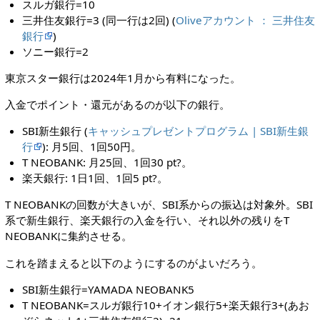
スルガ銀行=10
三井住友銀行=3 (同一行は2回) (
Oliveアカウント ： 三井住友
銀行
)
ソニー銀行=2
東京スター銀行は2024年1月から有料になった。
入金でポイント・還元があるのが以下の銀行。
SBI新生銀行 (
キャッシュプレゼントプログラム | SBI新生銀
行
): 月5回、1回50円。
T NEOBANK: 月25回、1回30 pt?。
楽天銀行: 1日1回、1回5 pt?。
T NEOBANKの回数が大きいが、SBI系からの振込は対象外。SBI
系で新生銀行、楽天銀行の入金を行い、それ以外の残りをT
NEOBANKに集約させる。
これを踏まえると以下のようにするのがよいだろう。
SBI新生銀行=YAMADA NEOBANK5
T NEOBANK=スルガ銀行10+イオン銀行5+楽天銀行3+(あお