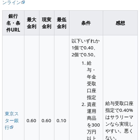
ンライン
銀行
最大
現実
最低
名・条
条件
感想
金利
金利
金利
件URL
以下いずれか
1個で0.40、
2個で0.50。
給
与・
年金
受取
口座
指定
給与受取口座
資産
指定で0.40%
運用
東京ス
はサラリーマ
商品
ター銀
0.60
0.60
0.10
ンなら実現し
を300
行
やすい。悪く
万円
ない。
以上