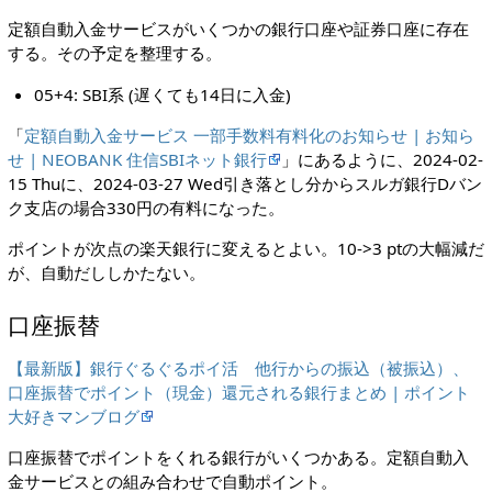
定額自動入金サービスがいくつかの銀行口座や証券口座に存在
する。その予定を整理する。
05+4: SBI系 (遅くても14日に入金)
「
定額自動入金サービス 一部手数料有料化のお知らせ | お知ら
せ | NEOBANK 住信SBIネット銀行
」にあるように、2024-02-
15 Thuに、2024-03-27 Wed引き落とし分からスルガ銀行Dバン
ク支店の場合330円の有料になった。
ポイントが次点の楽天銀行に変えるとよい。10->3 ptの大幅減だ
が、自動だししかたない。
口座振替
【最新版】銀行ぐるぐるポイ活 他行からの振込（被振込）、
口座振替でポイント（現金）還元される銀行まとめ | ポイント
大好きマンブログ
口座振替でポイントをくれる銀行がいくつかある。定額自動入
金サービスとの組み合わせで自動ポイント。