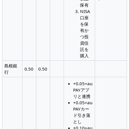
保有
NISA
口座
を保
有か
つ投
資信
託を
購入
島根銀
0.50
0.50
行
+0.05=au
PAYアプ
リと連携
+0.05=au
PAYカー
ド引き落
とし
+0.10=au