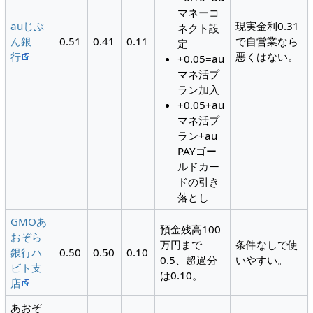
マネーコ
auじぶ
現実金利0.31
ネクト設
ん銀
0.51
0.41
0.11
で自営業なら
定
行
悪くはない。
+0.05=au
マネ活プ
ラン加入
+0.05+au
マネ活プ
ラン+au
PAYゴー
ルドカー
ドの引き
落とし
GMOあ
預金残高100
おぞら
万円まで
条件なしで使
銀行ハ
0.50
0.50
0.10
0.5、超過分
いやすい。
ビト支
は0.10。
店
あおぞ