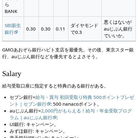
ら
BANK
悪くはないが
SBI新生
ダイヤモンド
0.30
0.30
0.11
auじぶん銀行
銀行
で0.3
でいいか。
GMOあおぞら銀行ハビト支店を最優先。その後、東京スター銀
行、auじぶん銀行などを優先するとよさそう。
Salary
給与受取口座に指定すると特典のある銀行がある。
セブン銀行=
給与・賞与 初回受取り特典 500ポイントプレゼ
ント｜セブン銀行
: 500 nanacoポイント。
auじぶん銀行=
2,000円がもらえる！給与・年金受取プログ
ラム | auじぶん銀行
:
UI銀行: キャンペーン。
みずほ銀行: キャンペーン。
楽天銀行JREバンク: キャンペーン。