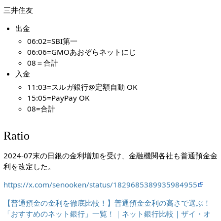
三井住友
出金
06:02=SBI第一
06:06=GMOあおぞらネットにじ
08＝合計
入金
11:03=スルガ銀行@定額自動 OK
15:05=PayPay OK
08=合計
Ratio
2024-07末の日銀の金利増加を受け、金融機関各社も普通預金金
利を改定した。
https://x.com/senooken/status/1829685389935984955
【普通預金の金利を徹底比較！】普通預金金利の高さで選ぶ！
「おすすめのネット銀行」一覧！｜ネット銀行比較｜ザイ・オ