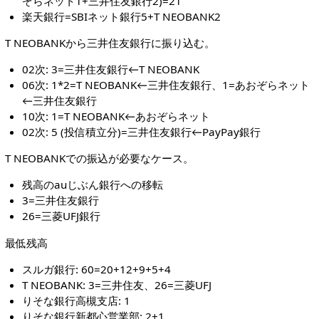
ぞらネット1+三井住友銀行2)=21
楽天銀行=SBIネット銀行5+T NEOBANK2
T NEOBANKから三井住友銀行に振り込む。
02次: 3=三井住友銀行←T NEOBANK
06次: 1*2=T NEOBANK←三井住友銀行、1=あおぞらネット
←三井住友銀行
10次: 1=T NEOBANK←あおぞらネット
02次: 5 (投信積立分)=三井住友銀行←PayPay銀行
T NEOBANKでの振込が必要なケース。
残高のauじぶん銀行への移転
3=三井住友銀行
26=三菱UFJ銀行
最低残高
スルガ銀行: 60=20+12+9+5+4
T NEOBANK: 3=三井住友、26=三菱UFJ
りそな銀行高槻支店: 1
りそな銀行新都心営業部: 2+1